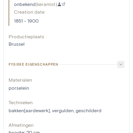
onbekend
(
keramist
)
Creation date
1851 - 1900
Productieplaats
Brussel
FYSIEKE EIGENSCHAPPEN
Materialen
porselein
Technieken
bakken[aardewerk]
,
vergulden
,
geschilderd
Afmetingen
hoogte
:
20
cm