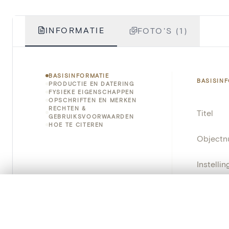
INFORMATIE
FOTO'S (1)
BASISINFORMATIE
BASISIN
PRODUCTIE EN DATERING
FYSIEKE EIGENSCHAPPEN
OPSCHRIFTEN EN MERKEN
RECHTEN &
Titel
GEBRUIKSVOORWAARDEN
HOE TE CITEREN
Object
Instellin
Locatie
0/50 foto's
VERGELIJKINGSSET
Zet je afbeeldingen naast elkaar, gelaagd of me
Object
Je kunt deze set altijd opnieuw openen via “Mijn set” in 