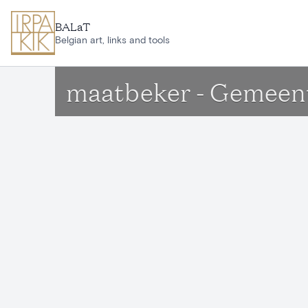
Ga naar hoofdinhoud
BALaT
Belgian art, links and tools
maatbeker - Gemeent