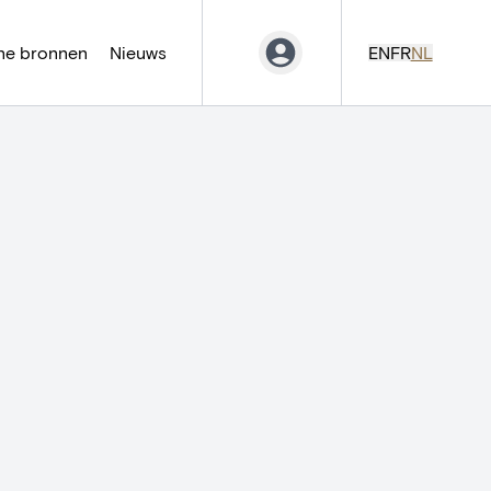
ne bronnen
Nieuws
EN
FR
NL