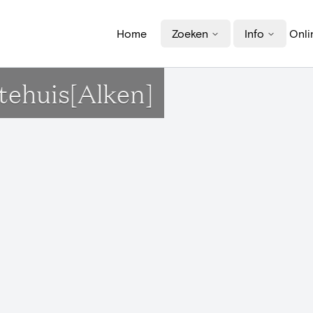
Home
Zoeken
Info
Onli
ehuis[Alken]