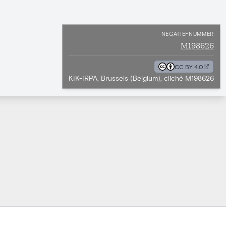
NEGATIEFNUMMER
M198626
CC BY 4.0
KIK-IRPA, Brussels (Belgium), cliché M198626