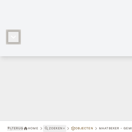
TERUG
HOME
ZOEKEN
˅
OBJECTEN
MAATBEKER - GEME