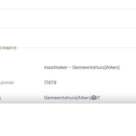
FORMATIE
maatbeker - Gemeentehuis[Alken]
nummer
17479
g
Gemeentehuis[Alken]
Alken
t een schuifbalk om ze te vergelijken — met gesynchroniseerd zoomen 
naam
maatbeker
het menu.