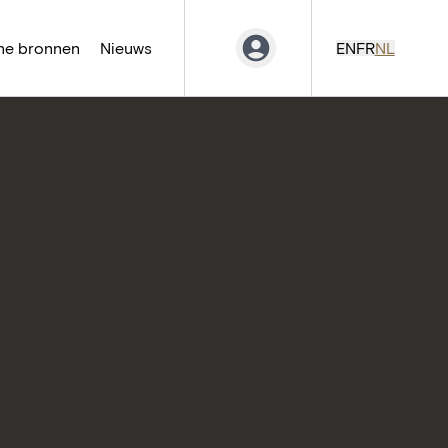
ne bronnen
Nieuws
EN
FR
NL