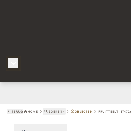
TERUG
HOME
ZOEKEN
˅
OBJECTEN
FRUITTEELT (17472