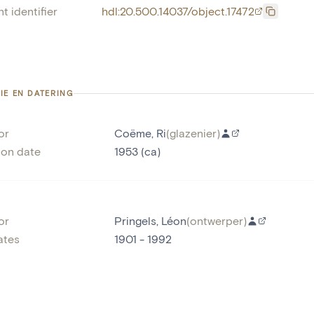
t identifier
hdl:20.500.14037/object.17472
IE EN DATERING
or
Coëme, Ri
(
glazenier
)
ion date
1953 (ca)
or
Pringels, Léon
(
ontwerper
)
ates
1901 - 1992