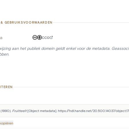
 & GEBRUIKSVOORWAARDEN
a
CC0
ijzing aan het publiek domein geldt enkel voor de metadata. Geassocie
bben.
ITEREN
 (1990). 
Fruitteelt
 [Object metadata]. https://hdl.handle.net/20.500.14037/object.1
 kopiëren