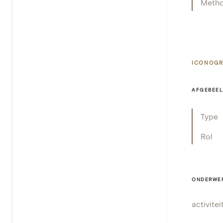
Meth
ICONOGR
AFGEBEEL
Type
Rol
ONDERWE
activitei