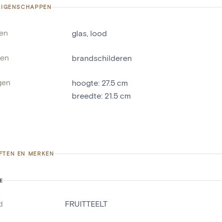
 EIGENSCHAPPEN
len
glas
,
lood
ken
brandschilderen
gen
hoogte
:
27.5
cm
breedte
:
21.5
cm
FTEN EN MERKEN
E
d
FRUITTEELT