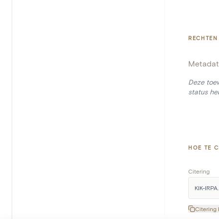
RECHTEN
Metadat
Deze toew
status he
HOE TE C
Citering
KIK-IRPA.
Citering