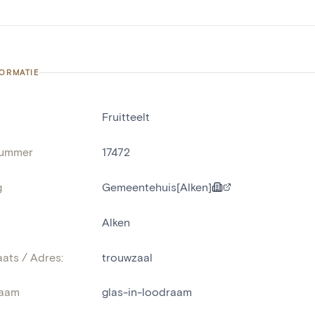
FORMATIE
Fruitteelt
nummer
17472
g
Gemeentehuis[Alken]
Alken
ats / Adres:
trouwzaal
naam
glas-in-loodraam