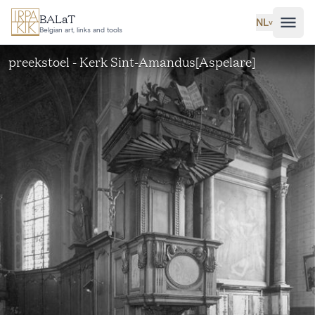
Ga naar hoofdinhoud
BALaT
NL
˅
Belgian art, links and tools
preekstoel - Kerk Sint-Amandus[Aspelare]