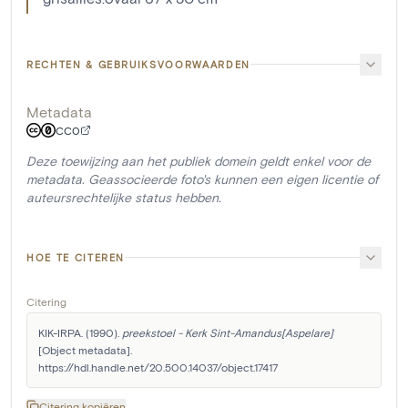
RECHTEN & GEBRUIKSVOORWAARDEN
Metadata
CC0
Deze toewijzing aan het publiek domein geldt enkel voor de
metadata. Geassocieerde foto's kunnen een eigen licentie of
auteursrechtelijke status hebben.
HOE TE CITEREN
Citering
KIK-IRPA. (1990). 
preekstoel - Kerk Sint-Amandus[Aspelare]
[Object metadata]. 
https://hdl.handle.net/20.500.14037/object.17417
Citering kopiëren