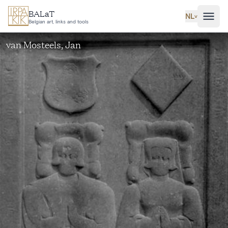
Ga naar hoofdinhoud
BALaT
NL
˅
Belgian art, links and tools
van Mosteels, Jan