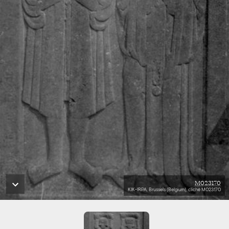
M023170
KIK-IRPA, Brussels (Belgium), cliché M023170