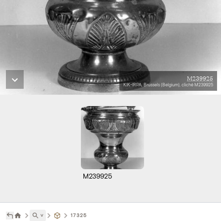
M239925
KIK-IRPA, Brussels (Belgium), cliché M239925
M239925
˅
17325