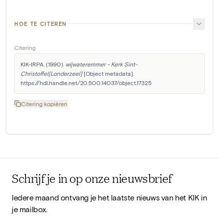
HOE TE CITEREN
Citering
KIK-IRPA. (1990). 
wijwateremmer - Kerk Sint-
Christoffel[Londerzeel]
 [Object metadata]. 
https://hdl.handle.net/20.500.14037/object.17325
Citering kopiëren
Schrijf je in op onze nieuwsbrief
Iedere maand ontvang je het laatste nieuws van het KIK in
je mailbox.