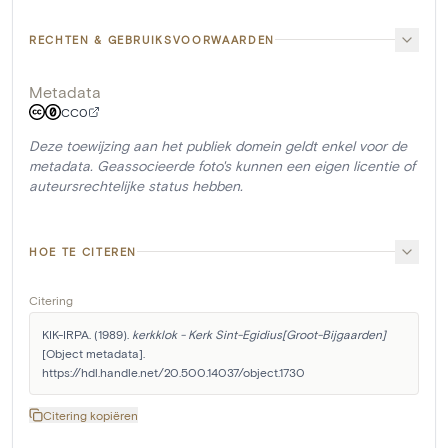
RECHTEN & GEBRUIKSVOORWAARDEN
Metadata
CC0
Deze toewijzing aan het publiek domein geldt enkel voor de
metadata. Geassocieerde foto's kunnen een eigen licentie of
auteursrechtelijke status hebben.
HOE TE CITEREN
Citering
KIK-IRPA. (1989). 
kerkklok - Kerk Sint-Egidius[Groot-Bijgaarden]
[Object metadata]. 
https://hdl.handle.net/20.500.14037/object.1730
Citering kopiëren