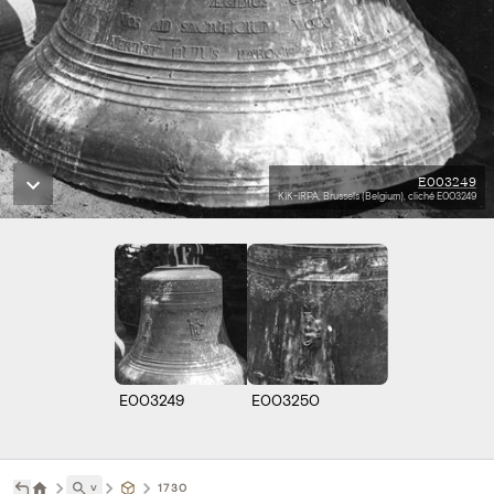
E003249
KIK-IRPA, Brussels (Belgium), cliché E003249
E003249
E003250
˅
1730