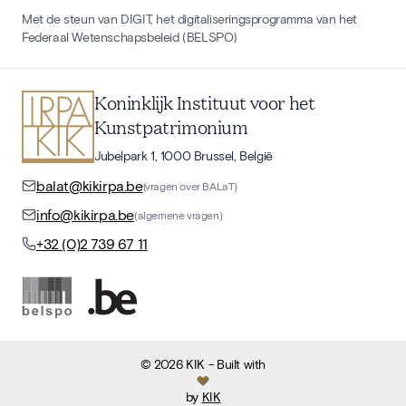
Met de steun van DIGIT, het digitaliseringsprogramma van het
Federaal Wetenschapsbeleid (BELSPO)
Koninklijk Instituut voor het
Kunstpatrimonium
Jubelpark 1, 1000 Brussel, België
balat@kikirpa.be
(vragen over BALaT)
info@kikirpa.be
(algemene vragen)
+32 (0)2 739 67 11
©
2026
KIK
- Built with
by
KIK