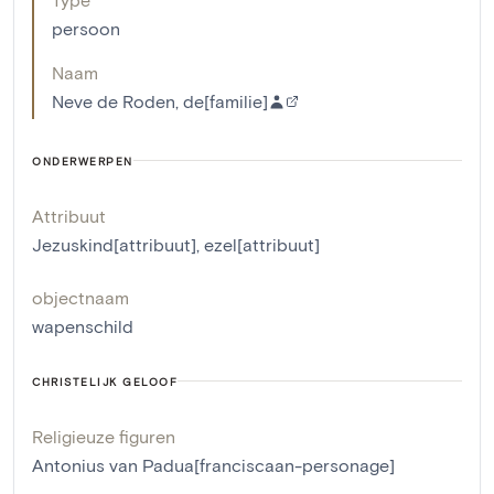
persoon
Naam
Neve de Roden, de[familie]
ONDERWERPEN
Attribuut
Jezuskind[attribuut]
,
ezel[attribuut]
objectnaam
wapenschild
CHRISTELIJK GELOOF
Religieuze figuren
Antonius van Padua[franciscaan-personage]