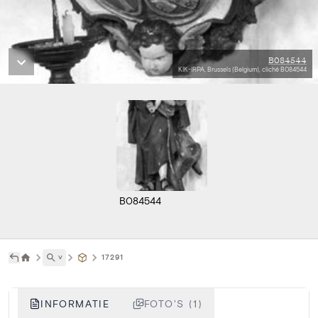
B084544
KIK-IRPA, Brussels (Belgium), cliché B084544
B084544
˅
17291
INFORMATIE
FOTO'S (1)