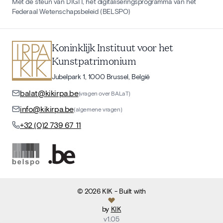
Met de steun van DIGIT, het digitaliseringsprogramma van het
Federaal Wetenschapsbeleid (BELSPO)
Koninklijk Instituut voor het
Kunstpatrimonium
Jubelpark 1, 1000 Brussel, België
balat@kikirpa.be
(vragen over BALaT)
info@kikirpa.be
(algemene vragen)
+32 (0)2 739 67 11
©
2026
KIK
- Built with
by
KIK
v
1.05