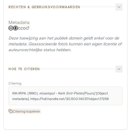
RECHTEN & GEBRUIKSVOORWAARDEN
Metadata
CC0
Deze toewijzing aan het publiek domein geldt enkel voor de
metadata. Geassocieerde foto's kunnen een eigen licentie of
auteursrechtelijke status hebben.
HOE TE CITEREN
Citering
KIK-IRPA. (1990). 
misampul - Kerk Sint-Pieter[Puurs]
 [Object 
metadata]. https://hdl.handle.net/20.500.14037/object.17258
Citering kopiëren