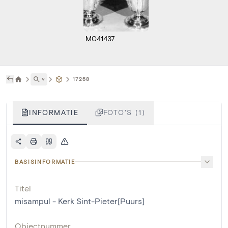
M041437
˅
17258
INFORMATIE
FOTO'S (1)
BASISINFORMATIE
Titel
misampul - Kerk Sint-Pieter[Puurs]
Objectnummer