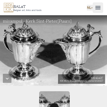
Ga naar hoofdinhoud
BALaT
NL
˅
Belgian art, links and tools
misampul - Kerk Sint-Pieter[Puurs]
M041437
KIK-IRPA, Brussels (Belgium), cliché M041437