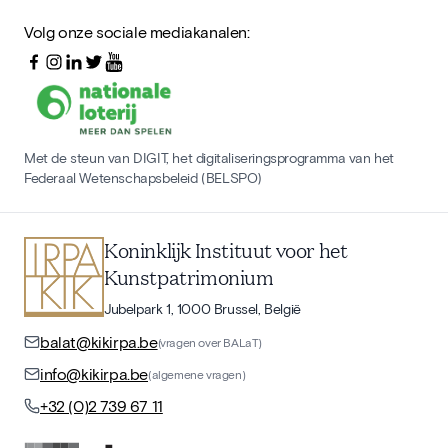
Volg onze sociale mediakanalen:
Met de steun van DIGIT, het digitaliseringsprogramma van het
Federaal Wetenschapsbeleid (BELSPO)
Koninklijk Instituut voor het
Kunstpatrimonium
Jubelpark 1, 1000 Brussel, België
balat@kikirpa.be
(vragen over BALaT)
info@kikirpa.be
(algemene vragen)
+32 (0)2 739 67 11