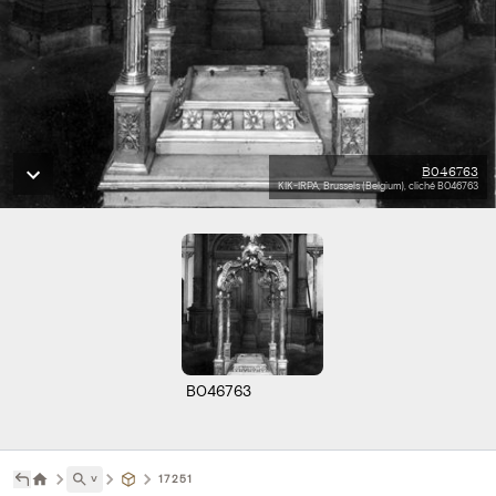
B046763
KIK-IRPA, Brussels (Belgium), cliché B046763
B046763
˅
17251