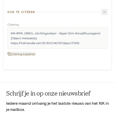
HOE TE CITEREN
Citering
KIK-IRPA. (1990). 
stichtingssteen - Kapel Sint-Anna[Brussegem]
[Object metadata]. 
https://hdl.handle.net/20.500.14037/object.17243
Citering kopiëren
Schrijf je in op onze nieuwsbrief
Iedere maand ontvang je het laatste nieuws van het KIK in
je mailbox.