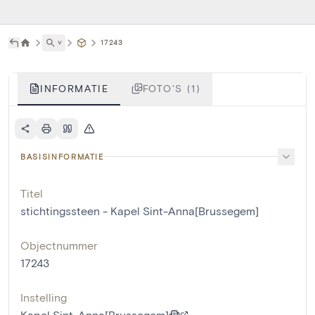
˅
17243
INFORMATIE
FOTO'S (1)
BASISINFORMATIE
Titel
stichtingssteen - Kapel Sint-Anna[Brussegem]
Objectnummer
17243
Instelling
Kapel Sint-Anna[Brussegem]