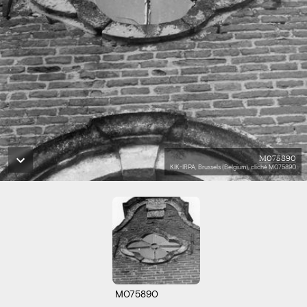
M075890
KIK-IRPA, Brussels (Belgium), cliché M075890
M075890