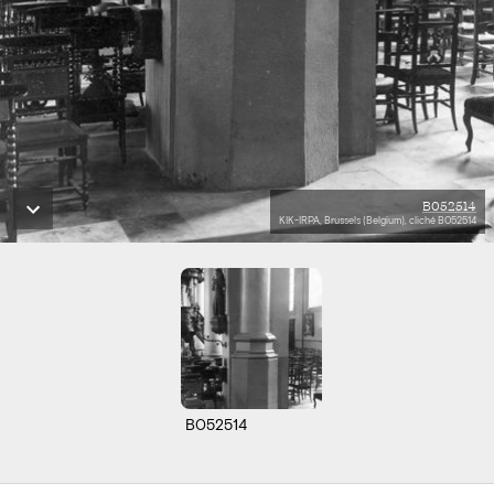
B052514
KIK-IRPA, Brussels (Belgium), cliché B052514
B052514