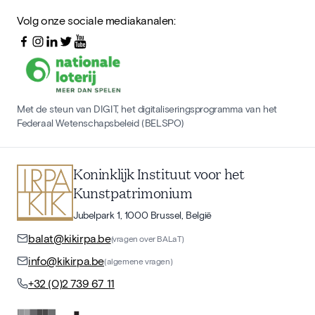
Volg onze sociale mediakanalen:
Met de steun van DIGIT, het digitaliseringsprogramma van het
Federaal Wetenschapsbeleid (BELSPO)
Koninklijk Instituut voor het
Kunstpatrimonium
Jubelpark 1, 1000 Brussel, België
balat@kikirpa.be
(vragen over BALaT)
info@kikirpa.be
(algemene vragen)
+32 (0)2 739 67 11