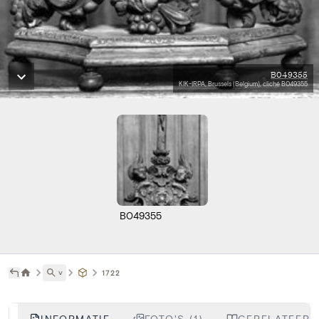
B049355
KIK-IRPA, Brussels (Belgium), cliché B049355
B049355
˅
1722
INFORMATIE
FOTO'S (1)
GERELATEERDE