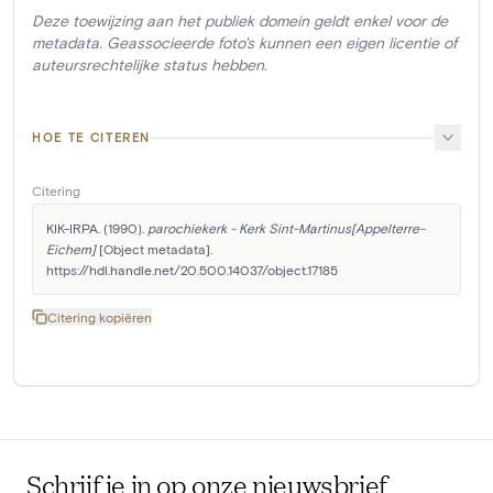
Deze toewijzing aan het publiek domein geldt enkel voor de
metadata. Geassocieerde foto's kunnen een eigen licentie of
auteursrechtelijke status hebben.
HOE TE CITEREN
Citering
KIK-IRPA. (1990). 
parochiekerk - Kerk Sint-Martinus[Appelterre-
Eichem]
 [Object metadata]. 
https://hdl.handle.net/20.500.14037/object.17185
Citering kopiëren
Schrijf je in op onze nieuwsbrief