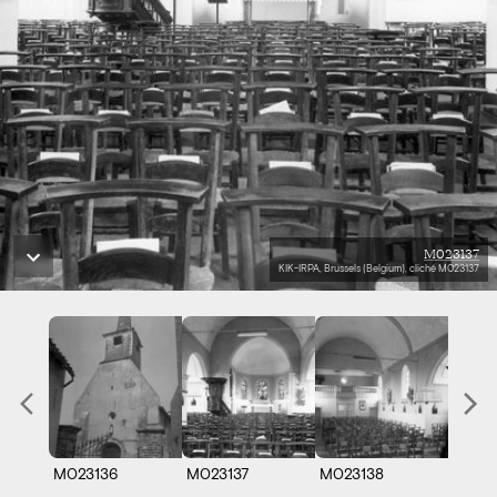
M023137
KIK-IRPA, Brussels (Belgium), cliché M023137
M023136
M023137
M023138