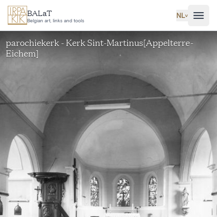
Ga naar hoofdinhoud
BALaT
NL
˅
Belgian art, links and tools
parochiekerk - Kerk Sint-Martinus[Appelterre-
Eichem]