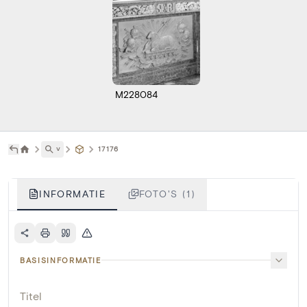
M228084
˅
17176
INFORMATIE
FOTO'S (1)
BASISINFORMATIE
Titel