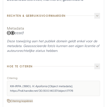
RECHTEN & GEBRUIKSVOORWAARDEN
Metadata
CC0
Deze toewijzing aan het publiek domein geldt enkel voor de
metadata. Geassocieerde foto's kunnen een eigen licentie of
auteursrechtelijke status hebben.
HOE TE CITEREN
Citering
KIK-IRPA. (1990). 
H. Apollonia
 [Object metadata]. 
https://hdl.handle.net/20.500.14037/object.17176
Citering kopiëren