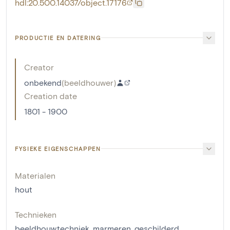
hdl:20.500.14037/object.17176
PRODUCTIE EN DATERING
Creator
onbekend
(
beeldhouwer
)
Creation date
1801 - 1900
FYSIEKE EIGENSCHAPPEN
Materialen
hout
Technieken
beeldhouwtechniek
,
marmeren
,
geschilderd