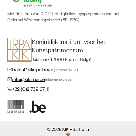
Met de steun van DIGIT, het digitaliseringsprogramma van het
Federaal Wetenschapsbeleid (BELSPO)
Koninklijk Instituut voor het
Kunstpatrimonium
Jubelpark 1, 1000 Brussel, België
balat@kikirpa.be
(vragen over BALaT)
info@kikirpa.be
(algemene vragen)
+32 (0)2 739 67 11
©
2026
KIK
- Built with