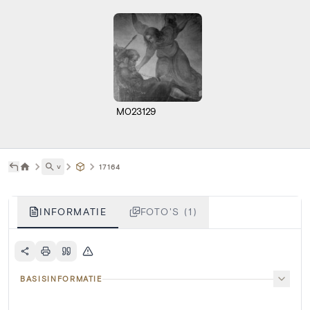
M023129
˅
17164
INFORMATIE
FOTO'S (1)
BASISINFORMATIE