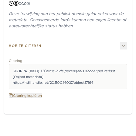
CC0
Deze toewijzing aan het publiek domein geldt enkel voor de
metadata. Geassocieerde foto's kunnen een eigen licentie of
auteursrechtelijke status hebben.
HOE TE CITEREN
Citering
KIK-IRPA. (1990). 
H.Petrus in de gevangenis door engel verlost
[Object metadata]. 
https://hdl.handle.net/20.500.14037/object.17164
Citering kopiëren