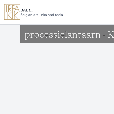
Ga naar hoofdinhoud
BALaT
Belgian art, links and tools
processielantaarn - 