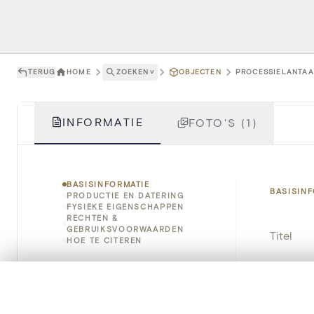
TERUG
HOME
ZOEKEN
˅
OBJECTEN
PROCESSIELANTAAR
INFORMATIE
FOTO'S (1)
BASISINFORMATIE
BASISIN
PRODUCTIE EN DATERING
FYSIEKE EIGENSCHAPPEN
RECHTEN &
GEBRUIKSVOORWAARDEN
Titel
HOE TE CITEREN
Object
0/50 foto's
VERGELIJKINGSSET
Instellin
Zet je afbeeldingen naast elkaar, gelaagd of me