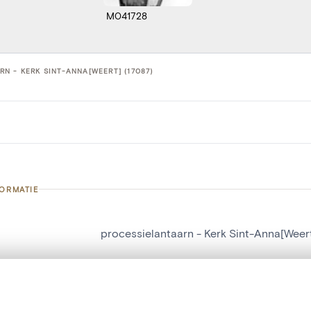
M041728
N - KERK SINT-ANNA[WEERT] (17087)
FORMATIE
processielantaarn - Kerk Sint-Anna[Weer
nummer
17087
g
Kerk Sint-Anna[Weert]
t een schuifbalk om ze te vergelijken — met gesynchroniseerd zoomen 