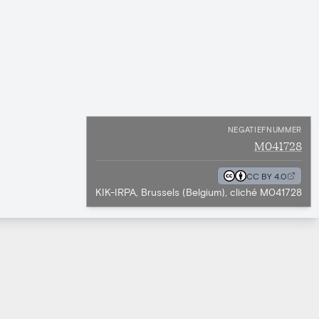
NEGATIEFNUMMER
M041728
CC BY 4.0
KIK-IRPA, Brussels (Belgium), cliché M041728