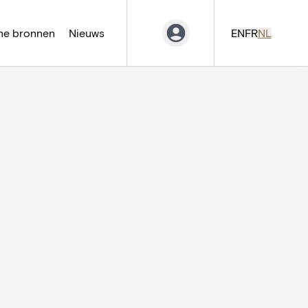
ne bronnen
Nieuws
EN
FR
NL