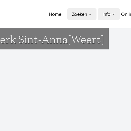
Home
Zoeken
Info
Onli
Kerk Sint-Anna[Weert]