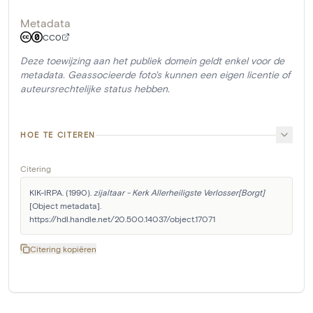
Metadata
CC0
Deze toewijzing aan het publiek domein geldt enkel voor de
metadata. Geassocieerde foto's kunnen een eigen licentie of
auteursrechtelijke status hebben.
HOE TE CITEREN
Citering
KIK-IRPA. (1990). 
zijaltaar - Kerk Allerheiligste Verlosser[Borgt]
[Object metadata]. 
https://hdl.handle.net/20.500.14037/object.17071
Citering kopiëren