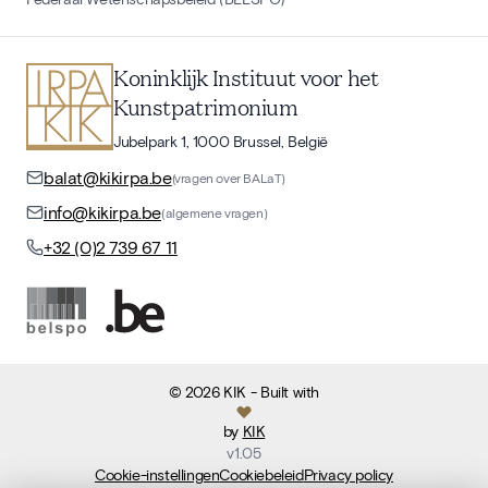
Koninklijk Instituut voor het
Kunstpatrimonium
Jubelpark 1, 1000 Brussel, België
balat@kikirpa.be
(vragen over BALaT)
info@kikirpa.be
(algemene vragen)
+32 (0)2 739 67 11
©
2026
KIK
- Built with
by
KIK
v
1.05
Cookie-instellingen
Cookiebeleid
Privacy policy