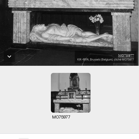
M075977
KIK-IRPA, Brussels (Belgium), cliché M075977
M075977