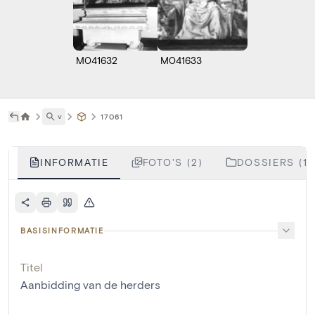
M041632
M041633
˅
17061
INFORMATIE
FOTO'S (2)
DOSSIERS (1)
BASISINFORMATIE
Titel
Aanbidding van de herders