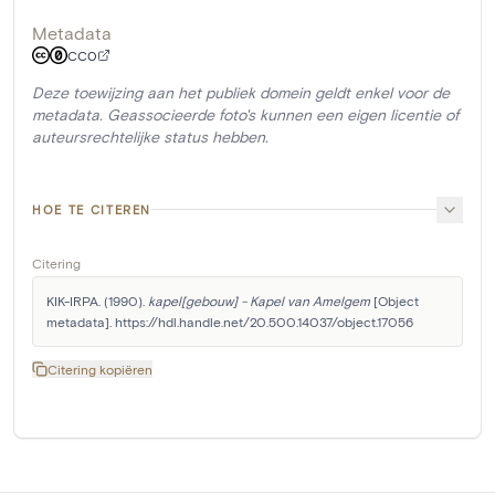
Metadata
CC0
Deze toewijzing aan het publiek domein geldt enkel voor de
metadata. Geassocieerde foto's kunnen een eigen licentie of
auteursrechtelijke status hebben.
HOE TE CITEREN
Citering
KIK-IRPA. (1990). 
kapel[gebouw] - Kapel van Amelgem
 [Object 
metadata]. https://hdl.handle.net/20.500.14037/object.17056
Citering kopiëren