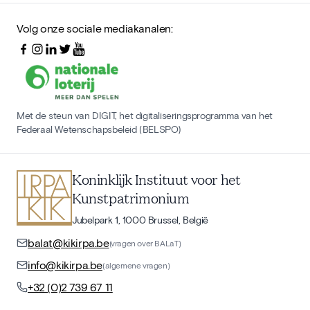
Volg onze sociale mediakanalen:
Met de steun van DIGIT, het digitaliseringsprogramma van het
Federaal Wetenschapsbeleid (BELSPO)
Koninklijk Instituut voor het
Kunstpatrimonium
Jubelpark 1, 1000 Brussel, België
balat@kikirpa.be
(vragen over BALaT)
info@kikirpa.be
(algemene vragen)
+32 (0)2 739 67 11