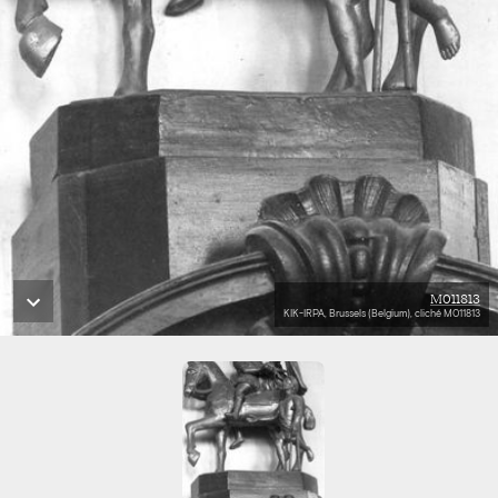
M011813
KIK-IRPA, Brussels (Belgium), cliché M011813