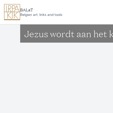
Ga naar hoofdinhoud
BALaT
Belgian art, links and tools
Jezus wordt aan het 