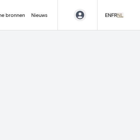
ne bronnen
Nieuws
EN
FR
NL