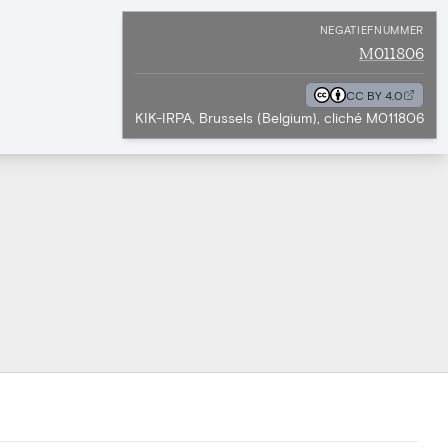
NEGATIEFNUMMER
M011806
CC BY 4.0
KIK-IRPA, Brussels (Belgium), cliché M011806