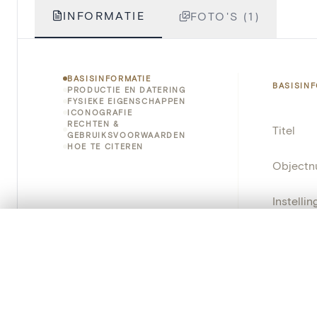
INFORMATIE
FOTO'S (1)
BASISINFORMATIE
BASISIN
PRODUCTIE EN DATERING
FYSIEKE EIGENSCHAPPEN
ICONOGRAFIE
RECHTEN &
Titel
GEBRUIKSVOORWAARDEN
HOE TE CITEREN
Object
Instellin
0/50 foto's
VERGELIJKINGSSET
Locatie
Zet je afbeeldingen naast elkaar, gelaagd of me
Standpla
Je kunt deze set altijd opnieuw openen via “Mijn set” in 
Object
Je vergelijki