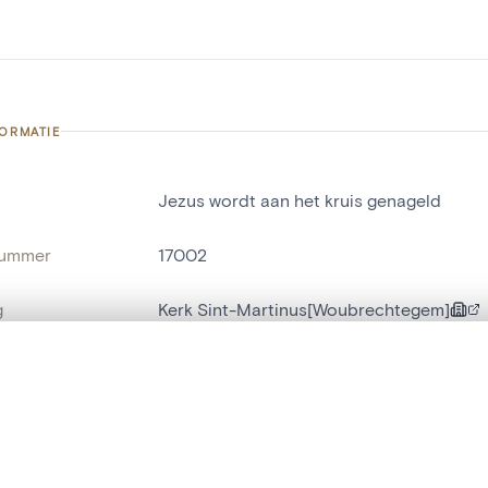
FORMATIE
Jezus wordt aan het kruis genageld
nummer
17002
g
Kerk Sint-Martinus[Woubrechtegem]
Woubrechtegem
t een schuifbalk om ze te vergelijken — met gesynchroniseerd zoomen 
ats / Adres:
zijaltaar zuid
het menu.
naam
predella
,
schilderij
ngsset is leeg. Voeg foto's toe vanuit zoekresultaten of detailpagina's o