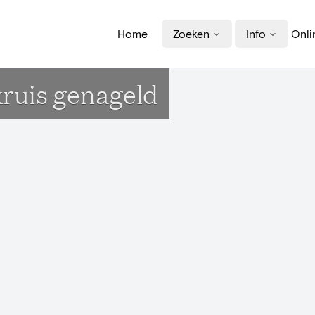
Home
Zoeken
Info
Onli
kruis genageld