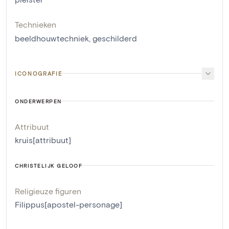
Technieken
beeldhouwtechniek
,
geschilderd
ICONOGRAFIE
ONDERWERPEN
Attribuut
kruis[attribuut]
CHRISTELIJK GELOOF
Religieuze figuren
Filippus[apostel-personage]