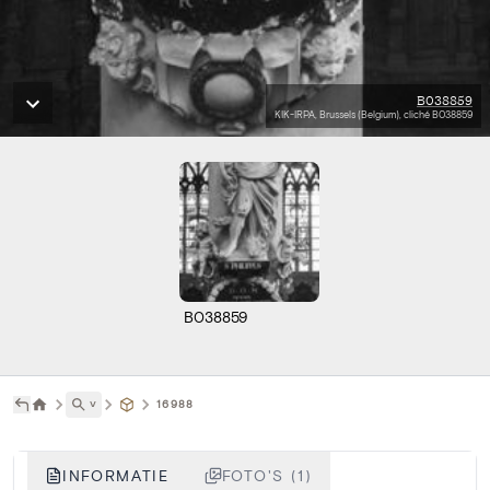
B038859
KIK-IRPA, Brussels (Belgium), cliché B038859
B038859
˅
16988
INFORMATIE
FOTO'S (1)