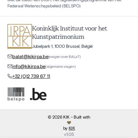
Federaal Wetenschapsbeleid (BELSPO)
Koninklijk Instituut voor het
Kunstpatrimonium
Jubelpark 1, 1000 Brussel, België
balat@kikirpa.be
(vragen over BALaT)
info@kikirpa.be
(algemene vragen)
+32 (0)2 739 67 11
©
2026
KIK
- Built with
by
KIK
v
1.05