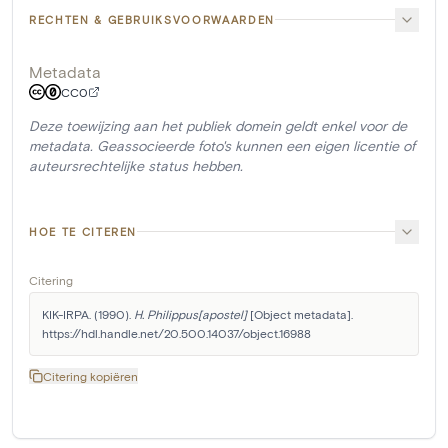
RECHTEN & GEBRUIKSVOORWAARDEN
Metadata
CC0
Deze toewijzing aan het publiek domein geldt enkel voor de
metadata. Geassocieerde foto's kunnen een eigen licentie of
auteursrechtelijke status hebben.
HOE TE CITEREN
Citering
KIK-IRPA. (1990). 
H. Philippus[apostel]
 [Object metadata]. 
https://hdl.handle.net/20.500.14037/object.16988
Citering kopiëren