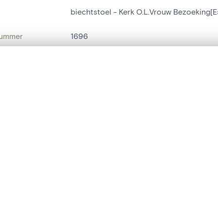
biechtstoel - Kerk O.L.Vrouw Bezoeking[
nummer
1696
g
Kerk O.L.Vrouw Bezoeking[Essene]
t een schuifbalk om ze te vergelijken — met gesynchroniseerd zoomen 
Essene
het menu.
naam
biechtstoel
ngsset is leeg. Voeg foto's toe vanuit zoekresultaten of detailpagina's o
t identifier
hdl:20.500.14037/object.1696
IE EN DATERING
or
onbekend
(
schrijnwerker
)