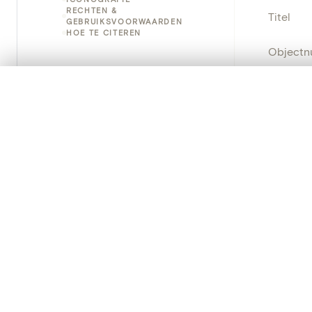
RECHTEN &
Titel
GEBRUIKSVOORWAARDEN
HOE TE CITEREN
Object
Instellin
0/50 foto's
VERGELIJKINGSSET
Zet je afbeeldingen naast elkaar, gelaagd of me
Locatie
Je kunt deze set altijd opnieuw openen via “Mijn set” in 
Object
Je vergelijki
Persisten
Alles wissen
PRODUCT
Creat