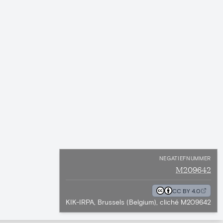
NEGATIEFNUMMER
M209642
CC BY 4.0
KIK-IRPA, Brussels (Belgium), cliché M209642