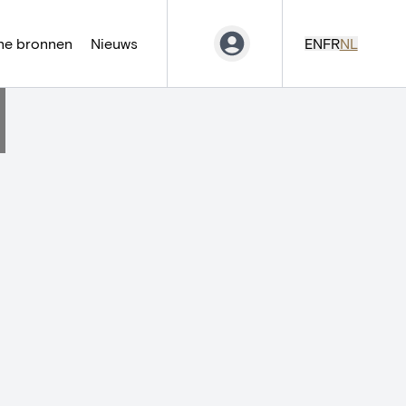
ne bronnen
Nieuws
EN
FR
NL