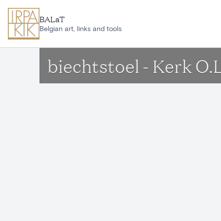
Ga naar hoofdinhoud
BALaT
Belgian art, links and tools
biechtstoel - Kerk O