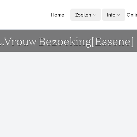
Home
Zoeken
Info
Onli
.L.Vrouw Bezoeking[Essene]