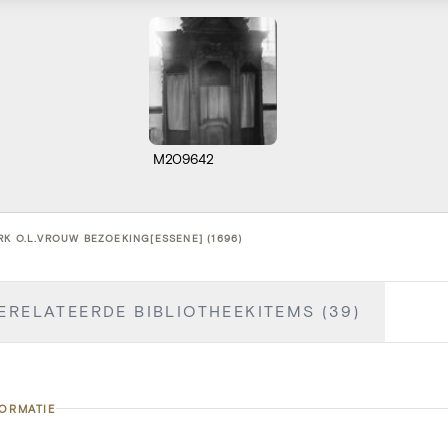
M209642
RK O.L.VROUW BEZOEKING[ESSENE] (1696)
ERELATEERDE BIBLIOTHEEKITEMS (39)
FORMATIE