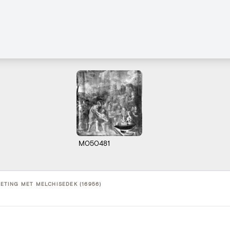
M050481
TING MET MELCHISEDEK (16956)