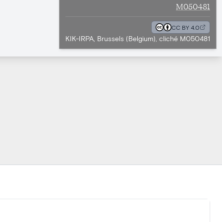
M050481
CC BY 4.0
KIK-IRPA, Brussels (Belgium), cliché M050481