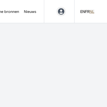
ne bronnen
Nieuws
EN
FR
NL