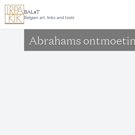
Ga naar hoofdinhoud
BALaT
Belgian art, links and tools
Abrahams ontmoetin