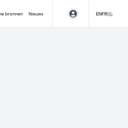
ne bronnen
Nieuws
EN
FR
NL