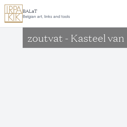
Ga naar hoofdinhoud
BALaT
Belgian art, links and tools
zoutvat - Kasteel van