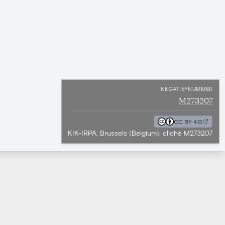
NEGATIEFNUMMER
M273207
CC BY 4.0
KIK-IRPA, Brussels (Belgium), cliché M273207