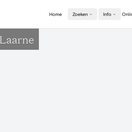
Home
Zoeken
Info
Onli
 Laarne