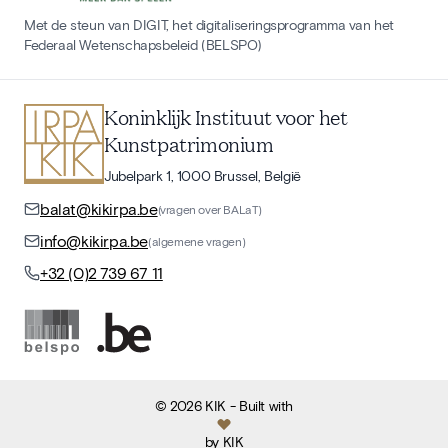
Met de steun van DIGIT, het digitaliseringsprogramma van het
Federaal Wetenschapsbeleid (BELSPO)
Koninklijk Instituut voor het
Kunstpatrimonium
Jubelpark 1, 1000 Brussel, België
balat@kikirpa.be
(vragen over BALaT)
info@kikirpa.be
(algemene vragen)
+32 (0)2 739 67 11
©
2026
KIK
- Built with
by
KIK