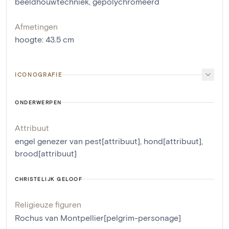
beeldhouwtechniek
,
gepolychromeerd
Afmetingen
hoogte
:
43.5
cm
ICONOGRAFIE
ONDERWERPEN
Attribuut
engel genezer van pest[attribuut]
,
hond[attribuut]
,
brood[attribuut]
CHRISTELIJK GELOOF
Religieuze figuren
Rochus van Montpellier[pelgrim-personage]