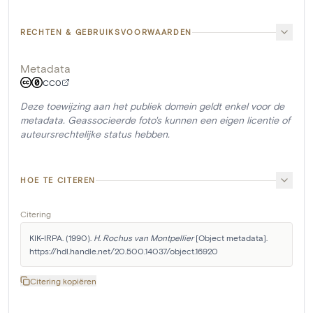
RECHTEN & GEBRUIKSVOORWAARDEN
Metadata
CC0
Deze toewijzing aan het publiek domein geldt enkel voor de
metadata. Geassocieerde foto's kunnen een eigen licentie of
auteursrechtelijke status hebben.
HOE TE CITEREN
Citering
KIK-IRPA. (1990). 
H. Rochus van Montpellier
 [Object metadata]. 
https://hdl.handle.net/20.500.14037/object.16920
Citering kopiëren