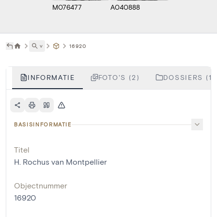
M076477
A040888
˅
16920
INFORMATIE
FOTO'S (2)
DOSSIERS (1)
BASISINFORMATIE
Titel
H. Rochus van Montpellier
Objectnummer
16920