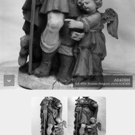
A040888
KIK-IRPA, Brussels (Belgium), cliché A040888