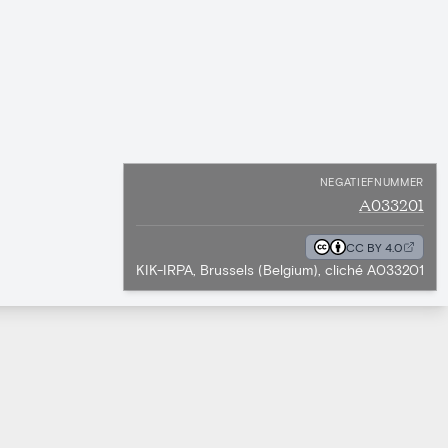
NEGATIEFNUMMER
A033201
CC BY 4.0
KIK-IRPA, Brussels (Belgium), cliché A033201