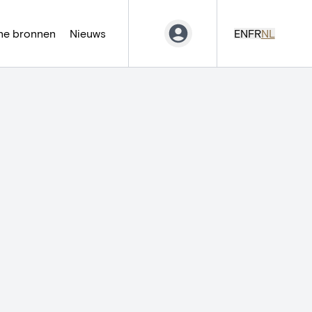
ne bronnen
Nieuws
EN
FR
NL