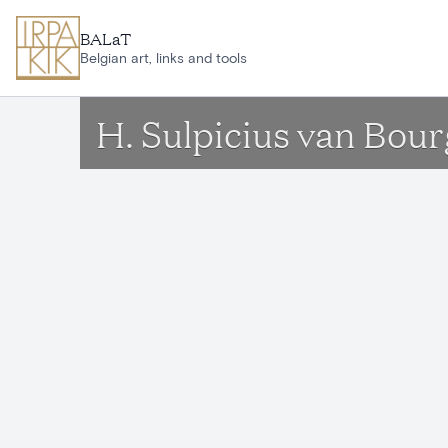
Ga naar hoofdinhoud
BALaT
Belgian art, links and tools
H. Sulpicius van Bou