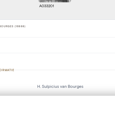
A033201
 BOURGES (16888)
FORMATIE
H. Sulpicius van Bourges
nummer
16888
g
Kerk Sint-Sulpitius en Dionysius[Diest]
t een schuifbalk om ze te vergelijken — met gesynchroniseerd zoomen 