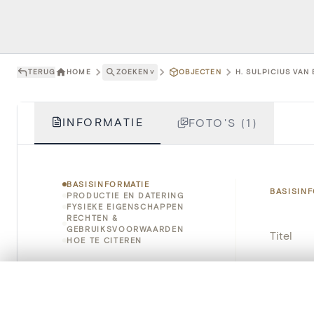
TERUG
HOME
ZOEKEN
˅
OBJECTEN
H. SULPICIUS VAN
INFORMATIE
FOTO'S (1)
BASISINFORMATIE
BASISIN
PRODUCTIE EN DATERING
FYSIEKE EIGENSCHAPPEN
RECHTEN &
GEBRUIKSVOORWAARDEN
Titel
HOE TE CITEREN
Object
0/50 foto's
VERGELIJKINGSSET
Instellin
Zet je afbeeldingen naast elkaar, gelaagd of me