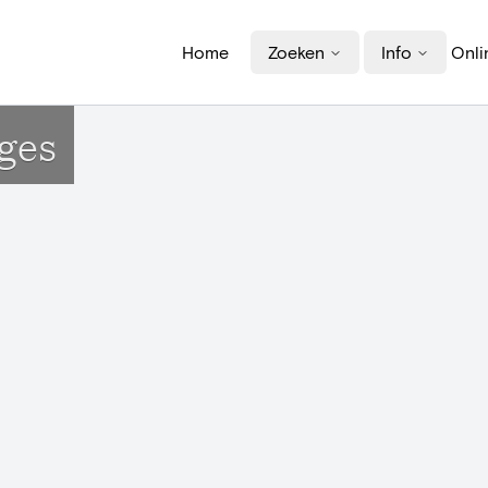
Home
Zoeken
Info
Onli
rges