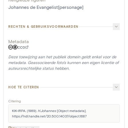
Johannes de Evangelist[personage]
RECHTEN & GEBRUIKSVOORWAARDEN
Metadata
CC0
Deze toewijzing aan het publiek domein geldt enkel voor de
metadata. Geassocieerde foto's kunnen een eigen licentie of
auteursrechtelijke status hebben.
HOE TE CITEREN
Citering
KIK-IRPA. (1989). 
H.Johannes
 [Object metadata]. 
https://hdl.handle.net/20.500.14037/object.1687