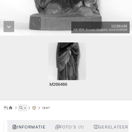
M266486
KIK-IRPA, Brussels (Belgium), cliché M266486
M266486
˅
1687
INFORMATIE
FOTO'S (1)
GERELATEERDE