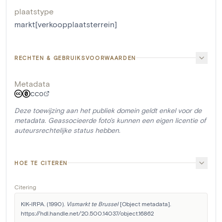
plaatstype
markt[verkoopplaatsterrein]
RECHTEN & GEBRUIKSVOORWAARDEN
Metadata
CC0
Deze toewijzing aan het publiek domein geldt enkel voor de
metadata. Geassocieerde foto's kunnen een eigen licentie of
auteursrechtelijke status hebben.
HOE TE CITEREN
Citering
KIK-IRPA. (1990). 
Vismarkt te Brussel
 [Object metadata]. 
https://hdl.handle.net/20.500.14037/object.16862