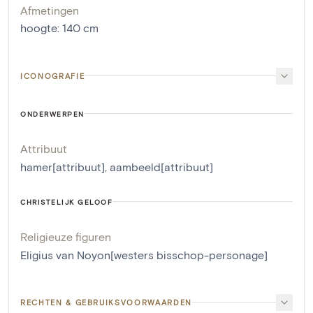
Afmetingen
hoogte
:
140
cm
ICONOGRAFIE
ONDERWERPEN
Attribuut
hamer[attribuut]
,
aambeeld[attribuut]
CHRISTELIJK GELOOF
Religieuze figuren
Eligius van Noyon[westers bisschop-personage]
RECHTEN & GEBRUIKSVOORWAARDEN