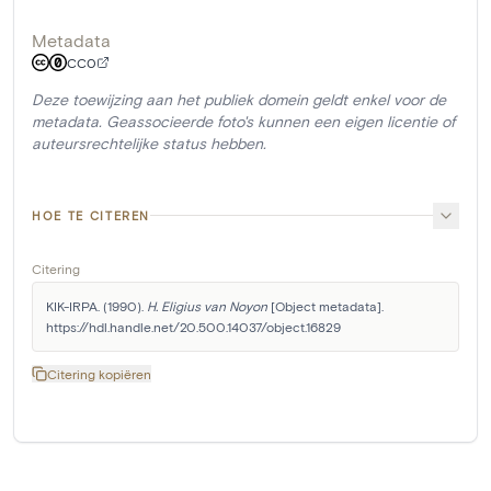
Metadata
CC0
Deze toewijzing aan het publiek domein geldt enkel voor de
metadata. Geassocieerde foto's kunnen een eigen licentie of
auteursrechtelijke status hebben.
HOE TE CITEREN
Citering
KIK-IRPA. (1990). 
H. Eligius van Noyon
 [Object metadata]. 
https://hdl.handle.net/20.500.14037/object.16829
Citering kopiëren