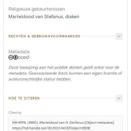
Religieuze gebeurtenissen
Marteldood van Stefanus, diaken
RECHTEN & GEBRUIKSVOORWAARDEN
Metadata
CC0
Deze toewijzing aan het publiek domein geldt enkel voor de
metadata. Geassocieerde foto's kunnen een eigen licentie of
auteursrechtelijke status hebben.
HOE TE CITEREN
Citering
KIK-IRPA. (1990). 
Marteldood van H. Stefanus
 [Object metadata]. 
https://hdl.handle.net/20.500.14037/object.16818