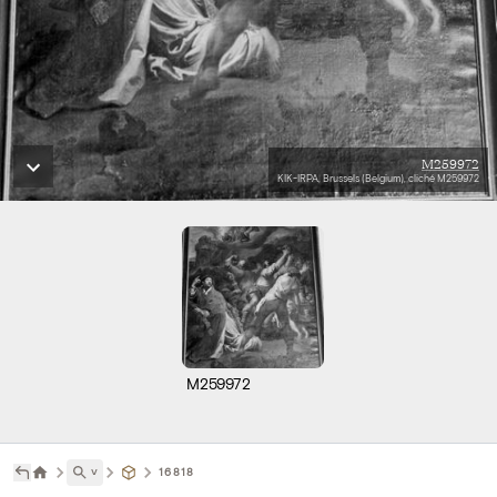
M259972
KIK-IRPA, Brussels (Belgium), cliché M259972
M259972
˅
16818