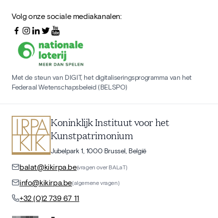
Volg onze sociale mediakanalen:
Met de steun van DIGIT, het digitaliseringsprogramma van het
Federaal Wetenschapsbeleid (BELSPO)
Koninklijk Instituut voor het
Kunstpatrimonium
Jubelpark 1, 1000 Brussel, België
balat@kikirpa.be
(vragen over BALaT)
info@kikirpa.be
(algemene vragen)
+32 (0)2 739 67 11