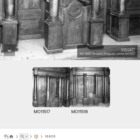
M011517
KIK-IRPA, Brussels (Belgium), cliché M011517
M011517
M011518
˅
16805