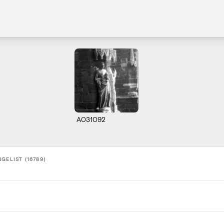
A031092
GELIST (16789)