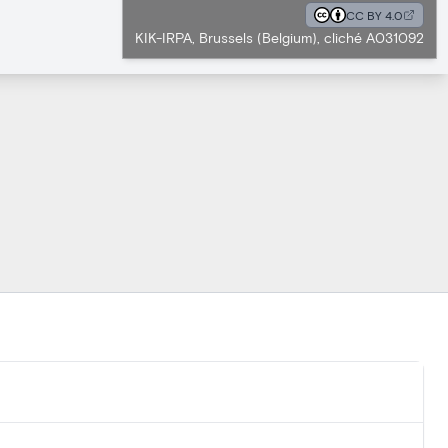
CC BY 4.0
KIK-IRPA, Brussels (Belgium), cliché A031092