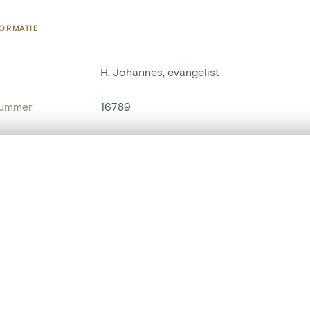
FORMATIE
H. Johannes, evangelist
nummer
16789
g
Kerk Sint-Sulpitius en Dionysius[Diest]
Diest[deelgemeente]
t een schuifbalk om ze te vergelijken — met gesynchroniseerd zoomen 
het menu.
ats / Adres:
exterieur
ngsset is leeg. Voeg foto's toe vanuit zoekresultaten of detailpagina's o
naam
religieus beeld
,
mensenbeeld
t identifier
hdl:20.500.14037/object.16789