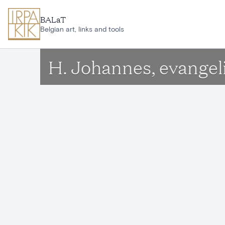
Ga naar hoofdinhoud
BALaT
Belgian art, links and tools
H. Johannes, evangel