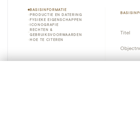
BASISINFORMATIE
BASISIN
PRODUCTIE EN DATERING
FYSIEKE EIGENSCHAPPEN
ICONOGRAFIE
RECHTEN &
Titel
GEBRUIKSVOORWAARDEN
HOE TE CITEREN
Object
Instellin
0/50 foto's
VERGELIJKINGSSET
Locatie
Zet je afbeeldingen naast elkaar, gelaagd of me
Je kunt deze set altijd opnieuw openen via “Mijn set” in 
Standpla
Je vergelijki
Object
Alles wissen
Persisten