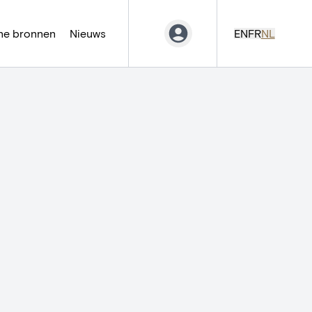
ne bronnen
Nieuws
EN
FR
NL