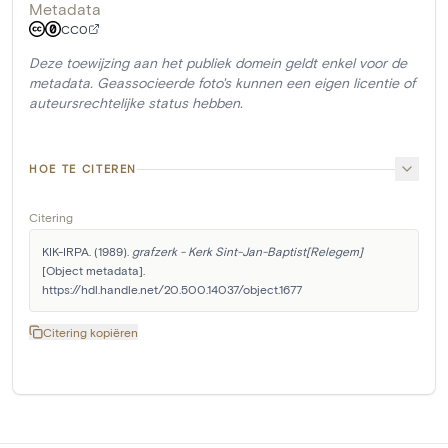
Metadata
CC0
Deze toewijzing aan het publiek domein geldt enkel voor de
metadata. Geassocieerde foto's kunnen een eigen licentie of
auteursrechtelijke status hebben.
HOE TE CITEREN
Citering
KIK-IRPA. (1989). 
grafzerk - Kerk Sint-Jan-Baptist[Relegem]
[Object metadata]. 
https://hdl.handle.net/20.500.14037/object.1677
Citering kopiëren