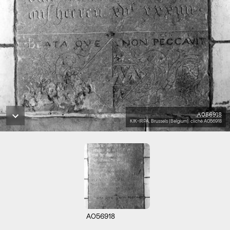
A056918
KIK-IRPA, Brussels (Belgium), cliché A056918
A056918