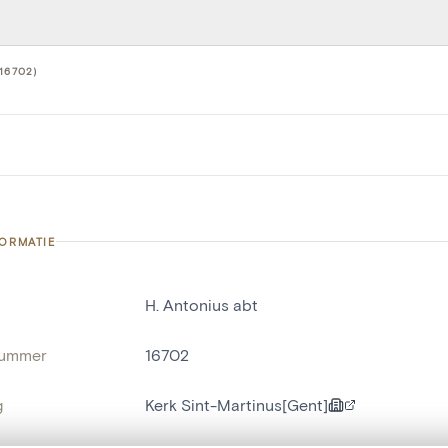
16702)
FORMATIE
H. Antonius abt
nummer
16702
g
Kerk Sint-Martinus[Gent]