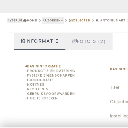
TERUG
HOME
ZOEKEN
˅
OBJECTEN
H. ANTONIUS ABT (
INFORMATIE
FOTO'S (2)
BASISINFORMATIE
BASISIN
PRODUCTIE EN DATERING
FYSIEKE EIGENSCHAPPEN
ICONOGRAFIE
NOTITIES
Titel
RECHTEN &
GEBRUIKSVOORWAARDEN
HOE TE CITEREN
Object
Instellin