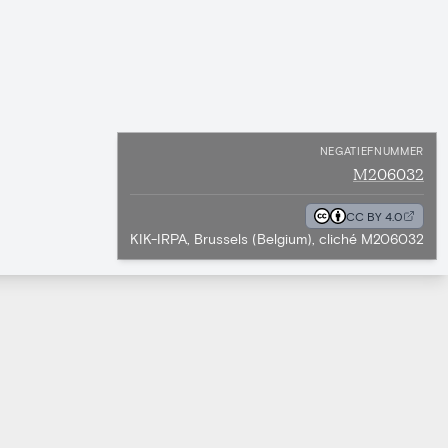
NEGATIEFNUMMER
M206032
CC BY 4.0
KIK-IRPA, Brussels (Belgium), cliché M206032