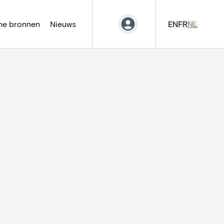
ne bronnen
Nieuws
EN
FR
NL