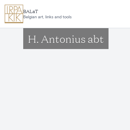
Ga naar hoofdinhoud
BALaT
Belgian art, links and tools
H. Antonius abt