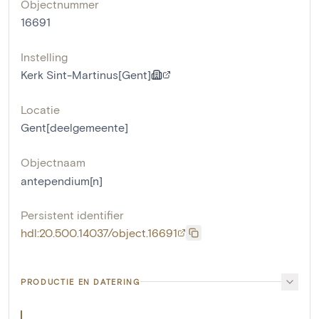
Objectnummer
16691
Instelling
Kerk Sint-Martinus[Gent]
Locatie
Gent[deelgemeente]
Objectnaam
antependium[n]
Persistent identifier
hdl:20.500.14037/object.16691
PRODUCTIE EN DATERING