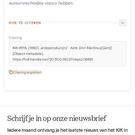
auteursrechtelijke status hebben.
HOE TE CITEREN
Citering
KIK-IRPA. (1990). 
antependium[n] - Kerk Sint-Martinus[Gent]
[Object metadata]. 
https://hdl.handle.net/20.500.14037/object.16691
Citering kopiëren
Schrijf je in op onze nieuwsbrief
Iedere maand ontvang je het laatste nieuws van het KIK in