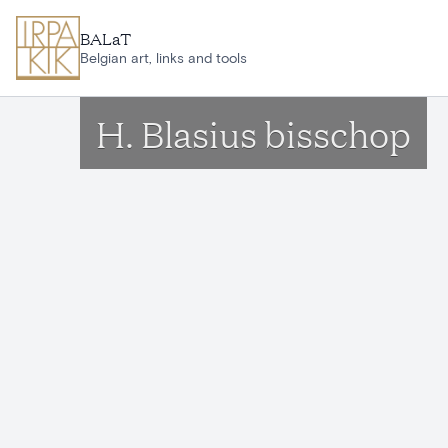
Ga naar hoofdinhoud
BALaT
Belgian art, links and tools
H. Blasius bisschop