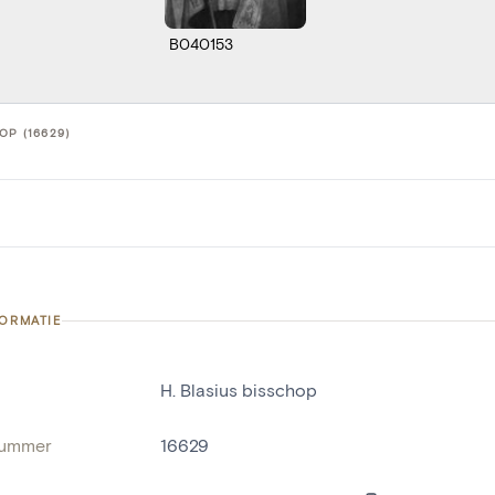
B040153
OP (16629)
FORMATIE
H. Blasius bisschop
nummer
16629