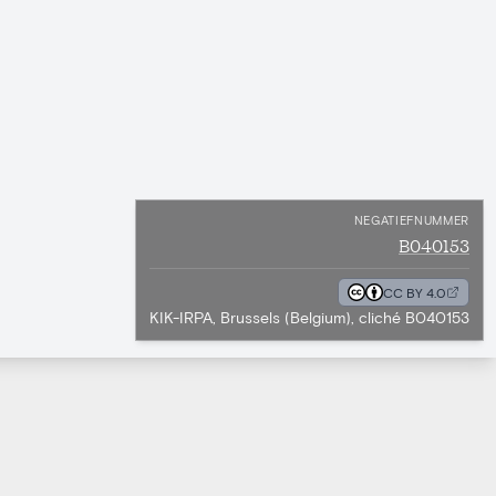
NEGATIEFNUMMER
B040153
CC BY 4.0
KIK-IRPA, Brussels (Belgium), cliché B040153