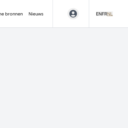
ne bronnen
Nieuws
EN
FR
NL