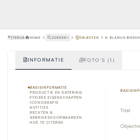
TERUG
HOME
ZOEKEN
˅
OBJECTEN
H. BLASIUS BISSCH
INFORMATIE
FOTO'S (1)
BASISINFORMATIE
BASISIN
PRODUCTIE EN DATERING
FYSIEKE EIGENSCHAPPEN
ICONOGRAFIE
NOTITIES
Titel
RECHTEN &
GEBRUIKSVOORWAARDEN
HOE TE CITEREN
Object