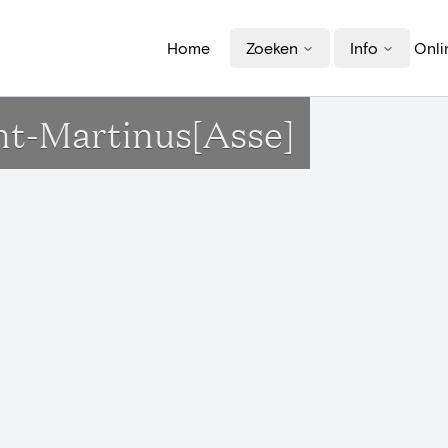
Home
Zoeken
Info
Onli
int-Martinus[Asse]