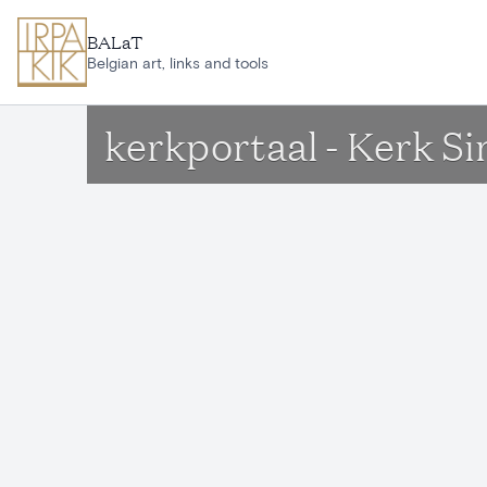
Ga naar hoofdinhoud
BALaT
Belgian art, links and tools
kerkportaal - Kerk S