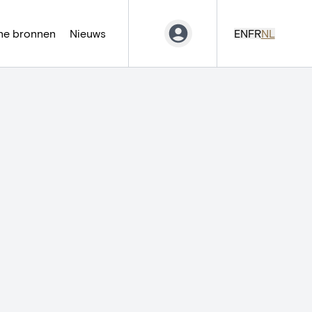
ne bronnen
Nieuws
EN
FR
NL