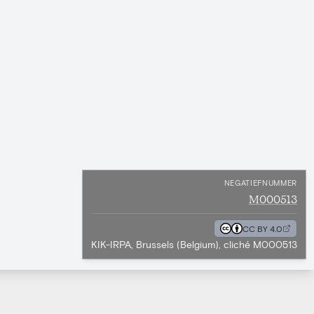
NEGATIEFNUMMER
M000513
CC BY 4.0
KIK-IRPA, Brussels (Belgium), cliché M000513