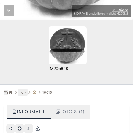
M205828
KIK-IRPA, Brussels (Belgium), cliché M205828
M205828
˅
16616
INFORMATIE
FOTO'S (1)