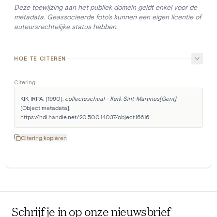
Deze toewijzing aan het publiek domein geldt enkel voor de
metadata. Geassocieerde foto's kunnen een eigen licentie of
auteursrechtelijke status hebben.
HOE TE CITEREN
Citering
KIK-IRPA. (1990). 
collecteschaal - Kerk Sint-Martinus[Gent]
[Object metadata]. 
https://hdl.handle.net/20.500.14037/object.16616
Citering kopiëren
Schrijf je in op onze nieuwsbrief