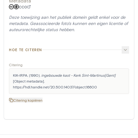
Metadata
CC0
Deze toewijzing aan het publiek domein geldt enkel voor de
metadata. Geassocieerde foto's kunnen een eigen licentie of
auteursrechtelijke status hebben.
HOE TE CITEREN
Citering
KIK-IRPA. (1990). 
ingebouwde kast - Kerk Sint-Martinus[Gent]
[Object metadata]. 
https://hdl.handle.net/20.500.14037/object.16600
Citering kopiëren