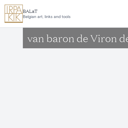
Ga naar hoofdinhoud
BALaT
Belgian art, links and tools
van baron de Viron d