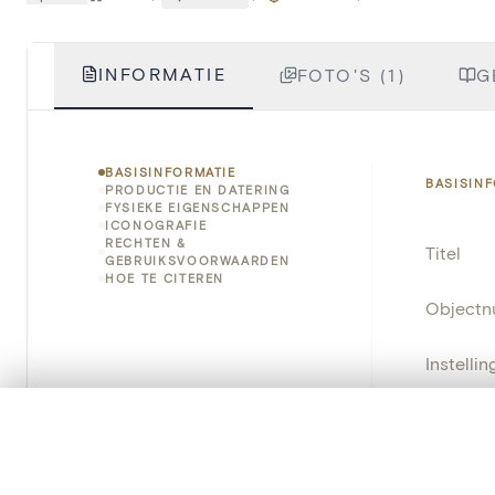
INFORMATIE
FOTO'S (1)
G
BASISINFORMATIE
BASISIN
PRODUCTIE EN DATERING
FYSIEKE EIGENSCHAPPEN
ICONOGRAFIE
RECHTEN &
Titel
GEBRUIKSVOORWAARDEN
HOE TE CITEREN
Object
Instellin
Locatie
0/50 foto's
VERGELIJKINGSSET
Zet je afbeeldingen naast elkaar, gelaagd of me
Object
Je kunt deze set altijd opnieuw openen via “Mijn set” in 