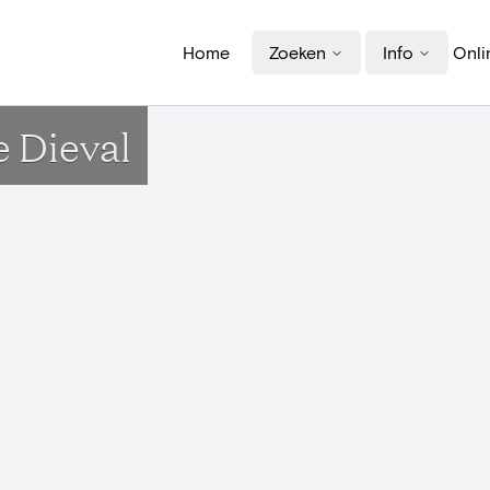
Home
Zoeken
Info
Onli
e Dieval