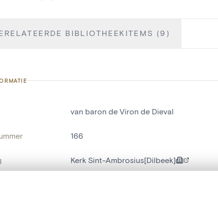
ERELATEERDE BIBLIOTHEEKITEMS (9)
FORMATIE
van baron de Viron de Dieval
nummer
166
g
Kerk Sint-Ambrosius[Dilbeek]
Dilbeek[deelgemeente]
t een schuifbalk om ze te vergelijken — met gesynchroniseerd zoomen 
naam
gedenksteen
het menu.