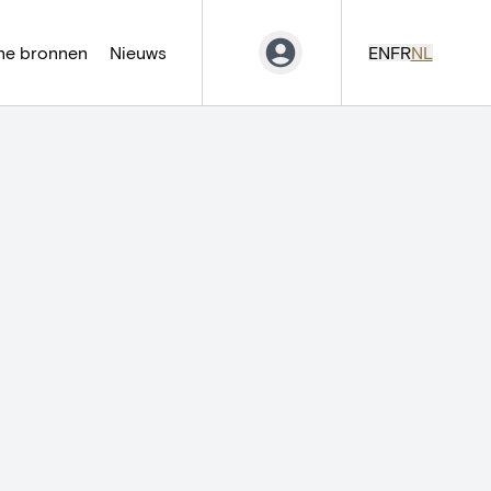
ne bronnen
Nieuws
EN
FR
NL