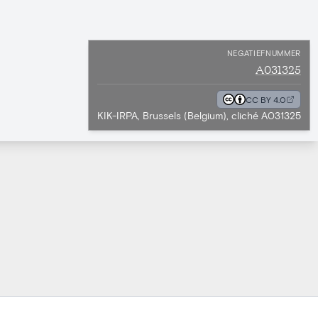
NEGATIEFNUMMER
A031325
CC BY 4.0
KIK-IRPA, Brussels (Belgium), cliché A031325