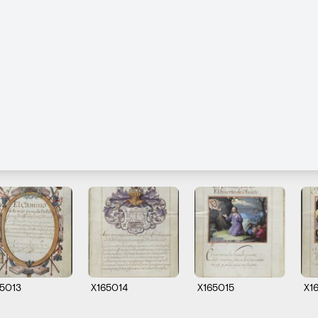
65013
X165014
X165015
X1