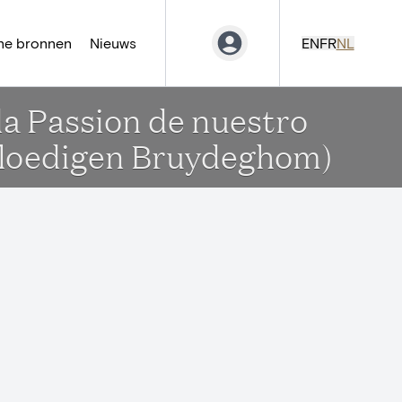
ne bronnen
Nieuws
EN
FR
NL
a Passion de nuestro
 bloedigen Bruydeghom)