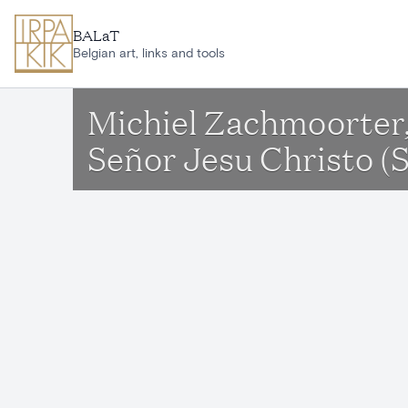
Ga naar hoofdinhoud
BALaT
Belgian art, links and tools
Michiel Zachmoorter,
Señor Jesu Christo (