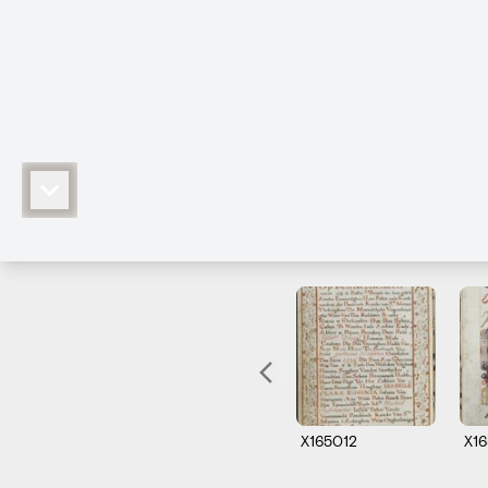
X165012
X1