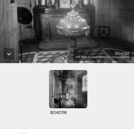
B040118
KIK-IRPA, Brussels (Belgium), cliché B040118
B040118