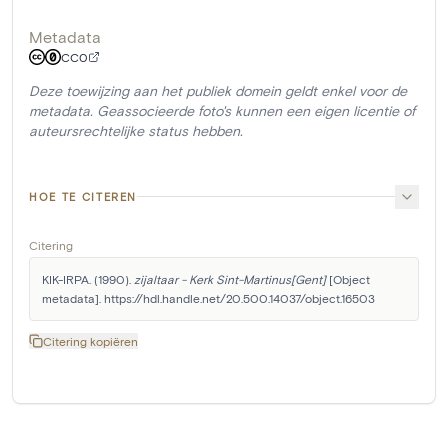
Metadata
CC0
Deze toewijzing aan het publiek domein geldt enkel voor de
metadata. Geassocieerde foto's kunnen een eigen licentie of
auteursrechtelijke status hebben.
HOE TE CITEREN
Citering
KIK-IRPA. (1990). 
zijaltaar - Kerk Sint-Martinus[Gent]
 [Object 
metadata]. https://hdl.handle.net/20.500.14037/object.16503
Citering kopiëren