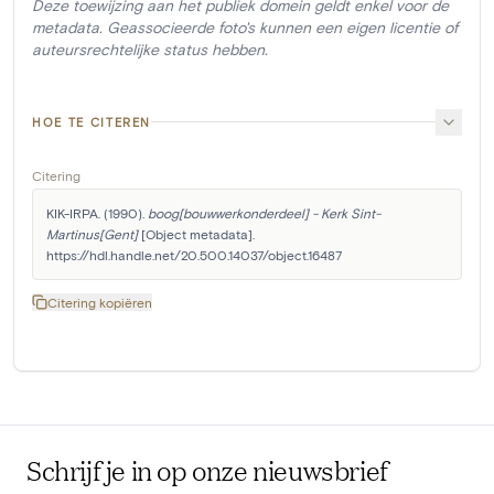
Deze toewijzing aan het publiek domein geldt enkel voor de
metadata. Geassocieerde foto's kunnen een eigen licentie of
auteursrechtelijke status hebben.
HOE TE CITEREN
Citering
KIK-IRPA. (1990). 
boog[bouwwerkonderdeel] - Kerk Sint-
Martinus[Gent]
 [Object metadata]. 
https://hdl.handle.net/20.500.14037/object.16487
Citering kopiëren
Schrijf je in op onze nieuwsbrief