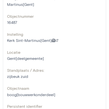
Martinus[Gent]
Objectnummer
16487
Instelling
Kerk Sint-Martinus[Gent]
Locatie
Gent[deelgemeente]
Standplaats / Adres:
zijbeuk zuid
Objectnaam
boog[bouwwerkonderdeel]
Persistent identifier