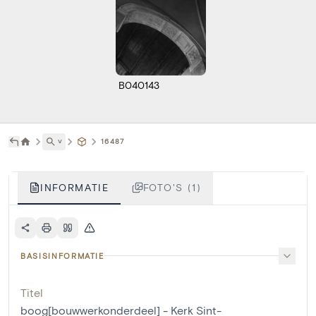
B040143
˅
16487
INFORMATIE
FOTO'S (1)
BASISINFORMATIE
Titel
boog[bouwwerkonderdeel] - Kerk Sint-