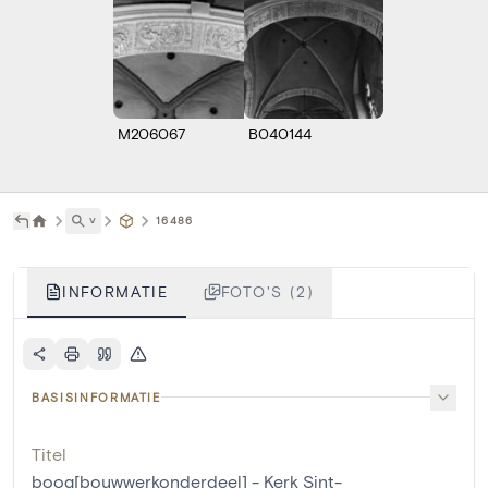
M206067
B040144
˅
16486
INFORMATIE
FOTO'S (2)
BASISINFORMATIE
Titel
boog[bouwwerkonderdeel] - Kerk Sint-