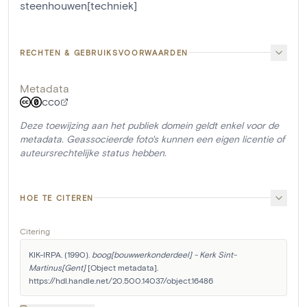
steenhouwen[techniek]
RECHTEN & GEBRUIKSVOORWAARDEN
Metadata
CC0
Deze toewijzing aan het publiek domein geldt enkel voor de
metadata. Geassocieerde foto's kunnen een eigen licentie of
auteursrechtelijke status hebben.
HOE TE CITEREN
Citering
KIK-IRPA. (1990). 
boog[bouwwerkonderdeel] - Kerk Sint-
Martinus[Gent]
 [Object metadata]. 
https://hdl.handle.net/20.500.14037/object.16486