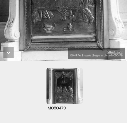
M050479
KIK-IRPA, Brussels (Belgium), cliché M050479
M050479