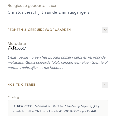
Religieuze gebeurtenissen
Christus verschijnt aan de Emmausgangers
RECHTEN & GEBRUIKSVOORWAARDEN
Metadata
CC0
Deze toewijzing aan het publiek domein geldt enkel voor de
metadata. Geassocieerde foto's kunnen een eigen licentie of
auteursrechtelijke status hebben.
HOE TE CITEREN
Citering
KIK-IRPA. (1990). 
tabernakel - Kerk Sint-Stefaan[Hingene]
 [Object 
metadata]. https://hdl.handle.net/20.500.14037/object.16441