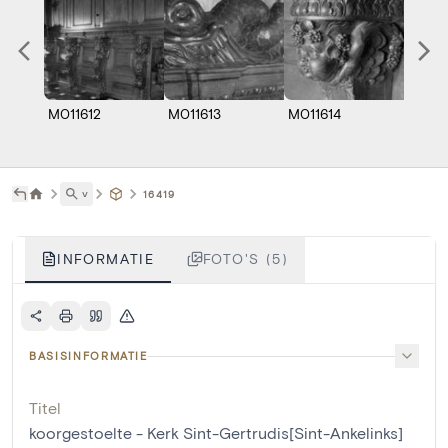
M011612
M011613
M011614
M0116
˅
16419
INFORMATIE
FOTO'S (5)
BASISINFORMATIE
Titel
koorgestoelte - Kerk Sint-Gertrudis[Sint-Ankelinks]