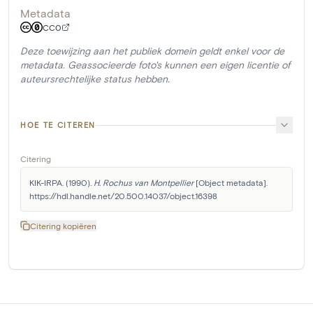
Metadata
CC0
Deze toewijzing aan het publiek domein geldt enkel voor de
metadata. Geassocieerde foto's kunnen een eigen licentie of
auteursrechtelijke status hebben.
HOE TE CITEREN
Citering
KIK-IRPA. (1990). 
H. Rochus van Montpellier
 [Object metadata]. 
https://hdl.handle.net/20.500.14037/object.16398
Citering kopiëren