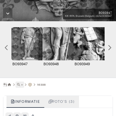
B093947
KIK-IRPA, Brussels (Belgium), cliché B093947
B093947
B093948
B093949
˅
16398
INFORMATIE
FOTO'S (3)