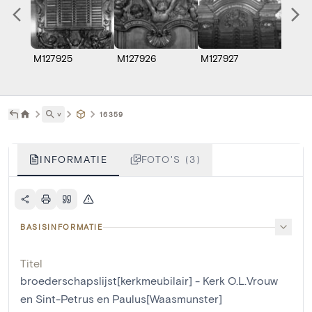
M127925
M127926
M127927
˅
16359
INFORMATIE
FOTO'S (3)
BASISINFORMATIE
Titel
broederschapslijst[kerkmeubilair] - Kerk O.L.Vrouw
en Sint-Petrus en Paulus[Waasmunster]