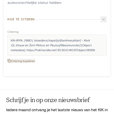
auteursrechtelijke status hebben.
HOE TE CITEREN
Citering
KIK-IRPA. (1990). 
broederschapslijst[kerkmeubilair] - Kerk 
O.L.Vrouw en Sint-Petrus en Paulus[Waasmunster]
 [Object 
metadata]. https://hdl.handle.net/20.500.14037/object.16359
Citering kopiëren
Schrijf je in op onze nieuwsbrief
Iedere maand ontvang je het laatste nieuws van het KIK in